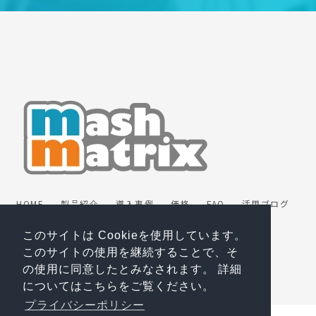
HOME
製品紹介
導入事例
価格
FAQ
活用ブログ
動画
パートナー
お問い合わせ
お役立ち資料
無料トライアル
プライバシーポリシー
このサイトは Cookieを使用しています。
マスターサブスクリプション契約
会社情報
ENGLISH
このサイトの使用を継続することで、そ
の使用に同意したとみなされます。 詳細
についてはこちらをご覧ください。
プライバシーポリシー