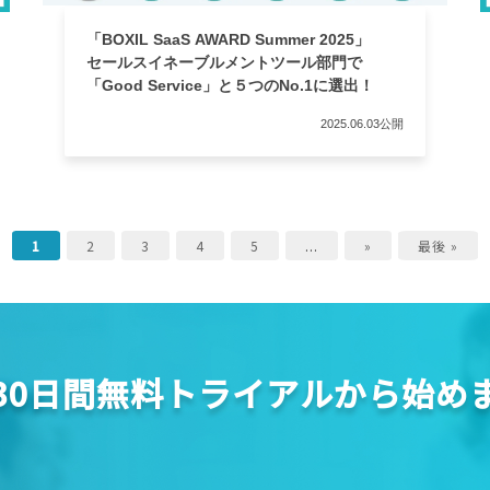
「BOXIL SaaS AWARD Summer 2025」
セールスイネーブルメントツール部門で
「Good Service」と５つのNo.1に選出！
2025.06.03公開
1
2
3
4
5
...
»
最後 »
30日間無料トライアルから始め