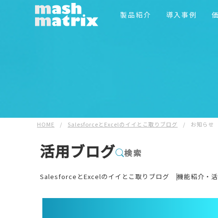
製品紹介
導入事例
HOME
/
SalesforceとExcelのイイとこ取りブログ
/
お知らせ
活用ブログ
検索
SalesforceとExcelのイイとこ取りブログ
機能紹介・活