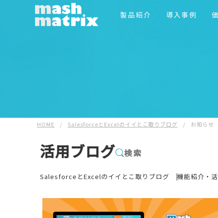
製品紹介
導入事例
HOME
/
SalesforceとExcelのイイとこ取りブログ
/
お知らせ
活用ブログ
検索
SalesforceとExcelのイイとこ取りブログ
機能紹介・活