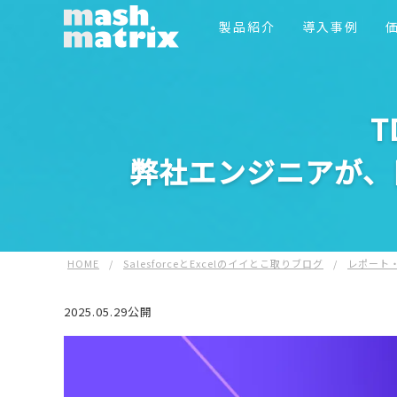
製品紹介
導入事例
T
弊社エンジニアが、
HOME
/
SalesforceとExcelのイイとこ取りブログ
/
レポート
2025.05.29公開