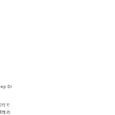
p Di
実行で
頼性の