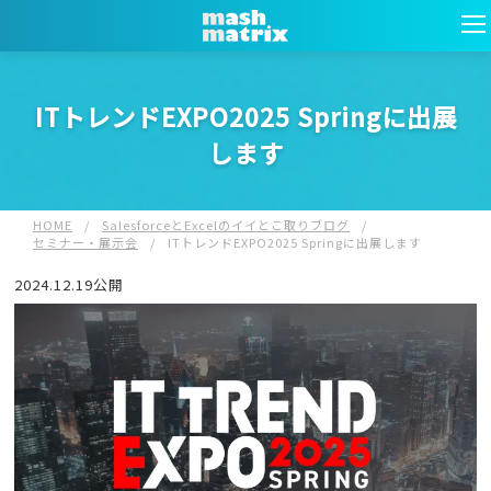
ITトレンドEXPO2025 Springに出展
します
HOME
/
SalesforceとExcelのイイとこ取りブログ
/
セミナー・展示会
/
ITトレンドEXPO2025 Springに出展します
2024.12.19公開